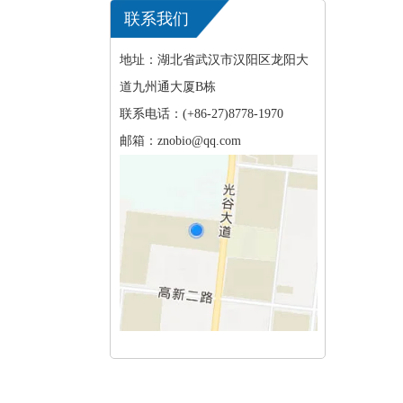
联系我们
地址：湖北省武汉市汉阳区龙阳大
道九州通大厦B栋
联系电话：(+86-27)8778-1970
邮箱：znobio@qq.com