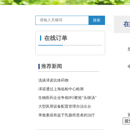
在
在线订单
推荐新闻
浅谈泽诺抗体药物
泽诺通过上海临检中心检测
生物医药企业争相IPO要抢“头啖汤”
大型医用设备配置管理办法出台
孕激素或有益于乳腺癌患者的治疗
提