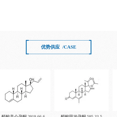
优势供应
/CASE
美仑孕酮 2919-66-6
醋酸甲地孕酮 595-33-5
安