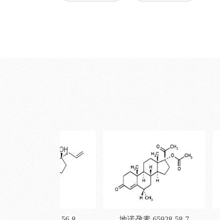
己酸孕酮 630-56-8
地诺孕素 65928-58-7
醋酸