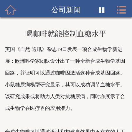


首页

公司新闻

关于我们
喝咖啡就能控制血糖水平
产品展示
英国《自然·通讯》杂志19日发表一项合成生物学新进
新闻资讯
展：欧洲科学家团队设计出了一种全新合成生物学基因
优势供应
回路，并证明可以通过咖啡因激活这种合成基因回路。
在线订单
小鼠
糖尿病
模型研究显示，其可以成功调节血糖水平。
该研究成果或将助力人类对抗
糖尿病
，同时亦展示了合
联系我们
成生物学在医疗界的应用潜力。
中文
EN
合成生物学可以通过设计和构建自然界中不存在的人工