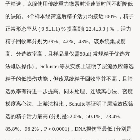
子筛选，克服使用传统重力微泵时流速随时间不断降低
的缺陷。3个样本经筛选后精子活力均接近100% ，精子
正常形态率从 ( 9.5±1.1) % 提高到( 22.4±3.3 ) % ，活力
精子回收率分别为39%、42%、43%。该系统集成度
高、分选效率高，且样品量仅需50μl( 常规精子优选方
法难以操作) 。Schuster等从实践上证明了层流效应筛选
精子的低损伤功能，但该系统精子回收率并不高，且筛
选效率有待进一步提高。同未处理、连续离心法、密度
梯度离心法、上游法相比，Schulte等证明了层流效应筛
选的精子活力最高 (分别是52.0%、50.1%、73.4%、
85.8%、96.2%，P＜0.0001)，DNA损伤率最低 (分别是