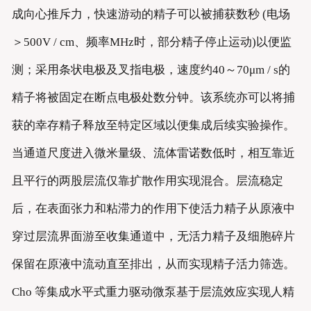
成向心推斥力，快速游动的精子可以被捕获数秒 (电场
＞500V / cm、频率MHz时，部分精子停止运动)以便监
测；采用条状电极及叉指电极，速度约40～70μm / s的
精子将被固定在断点电极处数分钟。该系统亦可以将捕
获的幸存精子释放至特定区域以便集成后续实验操作。
当通道尺度进入微米量级、流体雷诺数低时，相互靠近
且平行的两股层流仅靠扩散作用实现混合。层流稳定
后，在表面张力和粘滞力的作用下使活力精子从原液中
穿过层流界面游至收集通道中，无活力精子及细胞碎片
保留在原液中流动直至排出，从而实现精子活力筛选。
Cho 等集成水平式重力驱动微泵基于层流效应实现人精