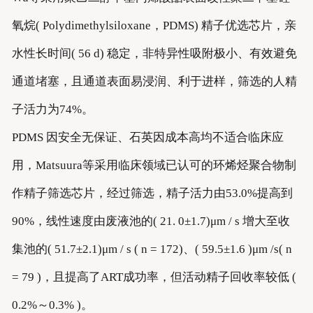
氧烷( Polydimethylsiloxane，PDMS) 精子优选芯片，亲
水性长时间( 56 d) 稳定，非特异性吸附极小、有效避免
通道堵塞，且通道表面易浸润、利于进样，筛选的人精
子活力为74%。
PDMS 因安全无保证、石英因成本高均不适合临床应
用，Matsuura等采用临床领域已认可的环烯烃聚合物制
作精子筛选芯片，经过筛选，精子活力由53.0%提高到
90%，线性速度由废液池的( 21. 0±1.7)μm / s 增大至收
集池的( 51.7±2.1)μm / s ( n = 172)、( 59.5±1.6 )μm /s( n
= 79 )，且提高了ART成功率，但活动精子回收率较低 (
0.2%～0.3% )。