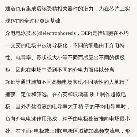
通道也有集成后续受精相关器件的潜力，为在芯片上实
现IVF的全过程奠定基础。
介电电泳技术(dielectrophoresis，DEP)是指细胞在不均
一交变的电场中被诱导极化，不同的细胞由于介电特
性、电导率、形状或大小等不同而感应出不同的偶极
矩，因此在电场中受到不同的介电力而得以分离。
Fuhr等通过施加不同高频电场实现不同活性的人单精子
捕获、定位和筛选。在石英和玻璃基 质上制作超微电
极，当外界盐溶液的电导率大于精 子的平均电导率时，
负向介电电泳作用形成，精子由电极处被推向电场最小
处。在平面4电极或三维8电极区域施加高频交流电，形